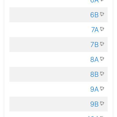
6B
7A
7B
8A
8B
9A
9B