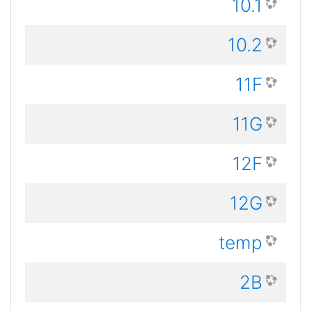
10.1
10.2
11F
11G
12F
12G
temp
2B